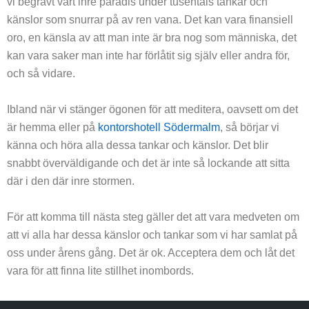
vi begravt vårt inre paradis under tusentals tankar och
Kontaktuppgifter
Enkla efterrätter till grillkvällen
känslor som snurrar på av ren vana. Det kan vara finansiell
oro, en känsla av att man inte är bra nog som människa, det
Fardiggjord mat ar det nagot att ha
kan vara saker man inte har förlåtit sig själv eller andra för,
och så vidare.
Goda energibollar till fikat
Gör ditt eget body butter
Ibland när vi stänger ögonen för att meditera, oavsett om det
är hemma eller på
kontorshotell Södermalm
, så börjar vi
Gör smarriga scones på jobbet
känna och höra alla dessa tankar och känslor. Det blir
snabbt överväldigande och det är inte så lockande att sitta
Hälsotips för det nya året
där i den där inre stormen.
Kalas i trädgården
För att komma till nästa steg gäller det att vara medveten om
Konferensresa under vintern
att vi alla har dessa känslor och tankar som vi har samlat på
oss under årens gång. Det är ok. Acceptera dem och låt det
Koppla av efter jobbet på din uteplats
vara för att finna lite stillhet inombords.
Less is more