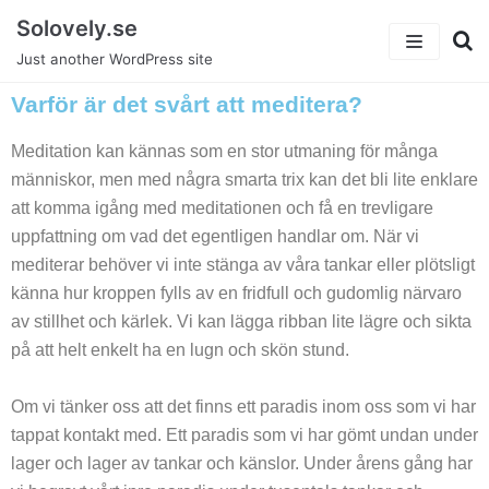
Skip
Solovely.se
to
Just another WordPress site
content
Varför är det svårt att meditera?
I det enkla bor det vackra
Meditation kan kännas som en stor utmaning för många
Arbetstider under en vecka
människor, men med några smarta trix kan det bli lite enklare
Äta hälsosamt
att komma igång med meditationen och få en trevligare
uppfattning om vad det egentligen handlar om. När vi
Har kul på jobbet
mediterar behöver vi inte stänga av våra tankar eller plötsligt
känna hur kroppen fylls av en fridfull och gudomlig närvaro
Intensiv arbetsvecka
av stillhet och kärlek. Vi kan lägga ribban lite lägre och sikta
på att helt enkelt ha en lugn och skön stund.
Modet och dess inverkan
Om vi tänker oss att det finns ett paradis inom oss som vi har
Om Oss
tappat kontakt med. Ett paradis som vi har gömt undan under
Blog
lager och lager av tankar och känslor. Under årens gång har