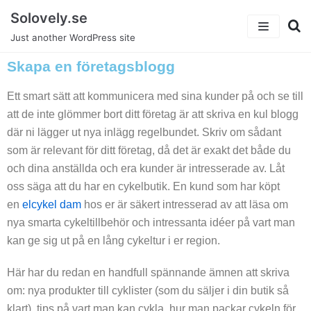
Skip
Solovely.se
to
Just another WordPress site
content
Skapa en företagsblogg
I det enkla bor det vackra
Ett smart sätt att kommunicera med sina kunder på och se till
Arbetstider under en vecka
att de inte glömmer bort ditt företag är att skriva en kul blogg
Äta hälsosamt
där ni lägger ut nya inlägg regelbundet. Skriv om sådant
som är relevant för ditt företag, då det är exakt det både du
Har kul på jobbet
och dina anställda och era kunder är intresserade av. Låt
oss säga att du har en cykelbutik. En kund som har köpt
Intensiv arbetsvecka
en
elcykel dam
hos er är säkert intresserad av att läsa om
nya smarta cykeltillbehör och intressanta idéer på vart man
Modet och dess inverkan
kan ge sig ut på en lång cykeltur i er region.
Om Oss
Här har du redan en handfull spännande ämnen att skriva
om: nya produkter till cyklister (som du säljer i din butik så
Blog
klart), tips på vart man kan cykla, hur man packar cykeln för