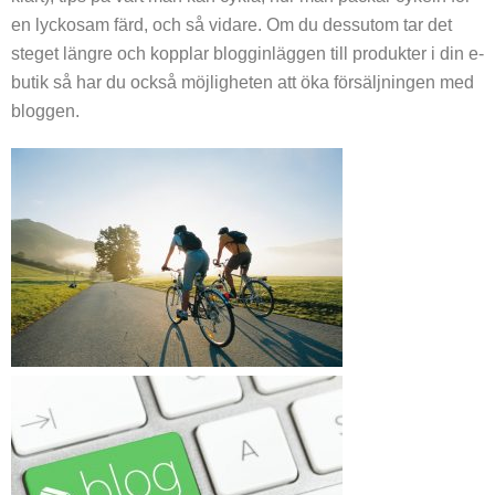
Kontaktuppgifter
Enkla efterrätter till grillkvällen
en lyckosam färd, och så vidare. Om du dessutom tar det
steget längre och kopplar blogginläggen till produkter i din e-
Fardiggjord mat ar det nagot att ha
butik så har du också möjligheten att öka försäljningen med
bloggen.
Goda energibollar till fikat
Gör ditt eget body butter
Gör smarriga scones på jobbet
Hälsotips för det nya året
Kalas i trädgården
Konferensresa under vintern
Koppla av efter jobbet på din uteplats
Less is more