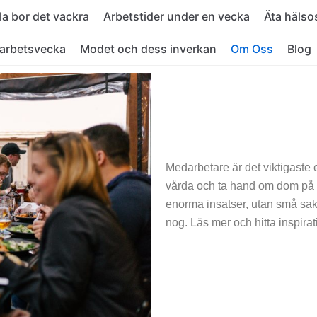
kla bor det vackra
Arbetstider under en vecka
Äta häls
 arbetsvecka
Modet och dess inverkan
Om Oss
Blog
Medarbetare är det viktigaste ett
vårda och ta hand om dom på b
enorma insatser, utan små saker 
nog. Läs mer och hitta inspirat